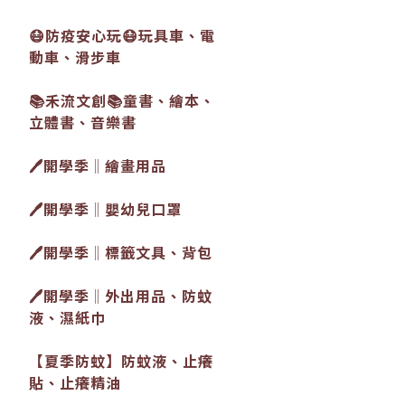
😷防疫安心玩😷玩具車、電
動車、滑步車
📚禾流文創📚童書、繪本、
立體書、音樂書
🖊️開學季‖繪畫用品
🖊️開學季‖嬰幼兒口罩
🖊️開學季‖標籤文具、背包
🖊️開學季‖外出用品、防蚊
液、濕紙巾
【夏季防蚊】防蚊液、止癢
貼、止癢精油