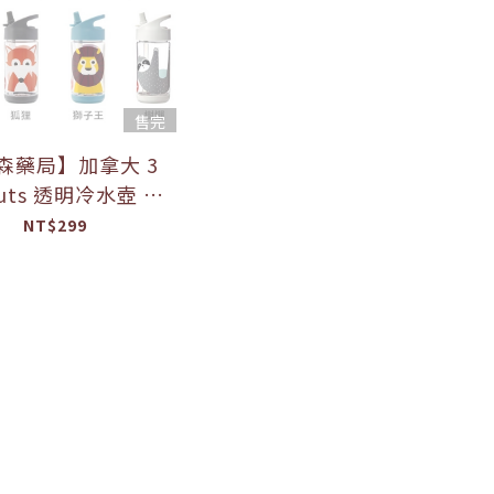
售完
森藥局】加拿大 3
outs 透明冷水壺 水
運動水壺 340ML
NT$299