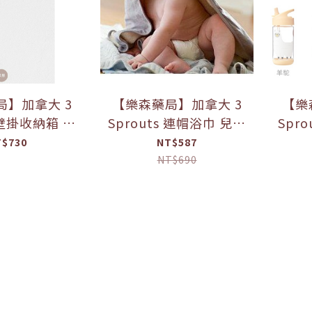
局】加拿大 3
【樂森藥局】加拿大 3
【樂
s 壁掛收納箱 收
Sprouts 連帽浴巾 兒童
Spr
納盒 三層櫃收
浴巾 連帽式斗篷 被毯
壺 
T$730
NT$587
包巾 『公司貨&開立發
NT$690
票』
票』