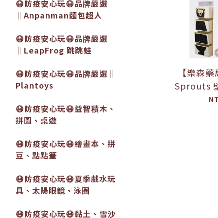
😷防疫安心玩😷品牌嚴選
‖Anpanman麵包超人
😷防疫安心玩😷品牌嚴選
‖LeapFrog 跳跳蛙
【樂森藥
😷防疫安心玩😷品牌嚴選‖
Plantoys
Sprout
納折疊 收
N
😷防疫安心玩😷益智積木、
納 『公司貨&開立發
拼圖、桌遊
😷防疫安心玩😷繪畫本、拼
豆、點點筆
😷防疫安心玩😷夏季戲水玩
具、太陽眼鏡、泳圈
😷防疫安心玩😷黏土、雪沙