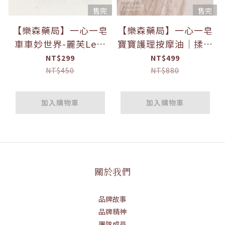
售完
售完
【樂森藥局】一心一皂
【樂森藥局】一心一皂
車車妙世界-麗芙Leaf
寶寶護理按摩油│揉腹
-潤膚嬰幼兒弱酸皂
油 10mL 嬰兒油
NT$299
NT$499
100g(±10g/入) 新生
(26/02/03)
NT$450
NT$880
兒可用 嬰兒皂(有
效:25/12/09)
加入購物車
加入購物車
關於我們
品牌故事
品牌精神
團隊成員