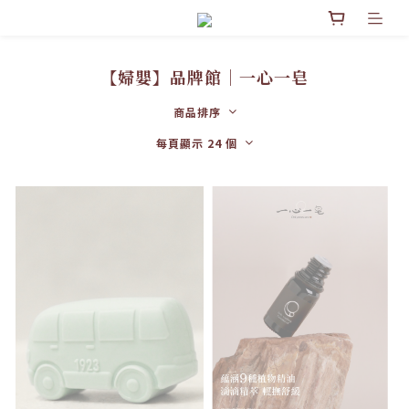
【婦嬰】品牌館│一心一皂
商品排序
每頁顯示 24 個