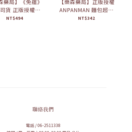
森藥局】《免運》
【樂森藥局】正版授權
司貨 正版授權
ANPANMAN 麵包超人
PANMAN 麵包超人
寶寶的第一個腕帶搖鈴
NT$494
NT$342
轉轉螺絲玩具 (8個
搖鈴 玩具
月+)
聯絡我們
電話 / 06-2511338