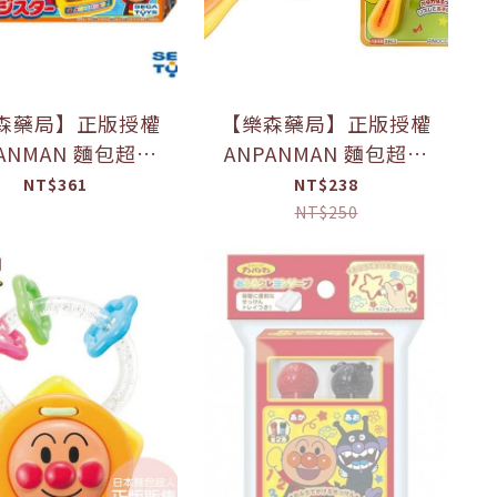
森藥局】正版授權
【樂森藥局】正版授權
PANMAN 麵包超人
ANPANMAN 麵包超人
包超人迷你收銀機
天才寶貝 兒童手搖板
NT$361
NT$238
NT$250