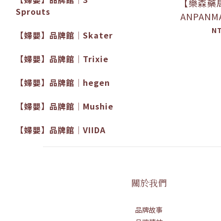
【樂森藥
Sprouts
ANPAN
寶寶的第
N
【婦嬰】品牌館│Skater
【婦嬰】品牌館│Trixie
【婦嬰】品牌館│hegen
【婦嬰】品牌館│Mushie
【婦嬰】品牌館│VIIDA
關於我們
品牌故事