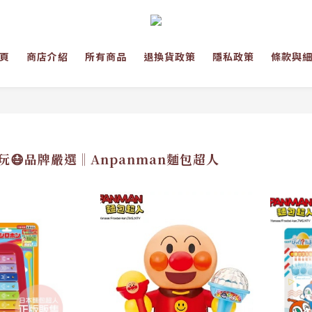
頁
商店介紹
所有商品
退換貨政策
隱私政策
條款與
玩😷品牌嚴選‖Anpanman麵包超人