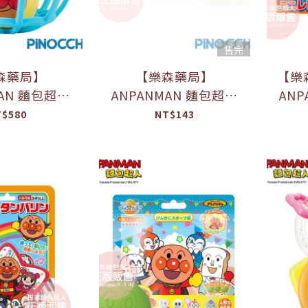
售完
森藥局】
【樂森藥局】
【樂
MAN 麵包超人
ANPANMAN 麵包超人
AN
球中球(綠)
吹泡泡組 泡泡
麵
T$580
NT$143