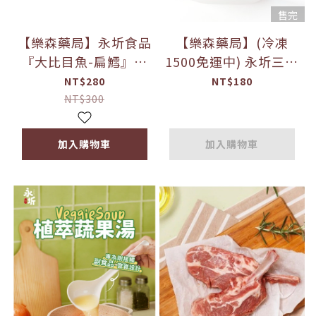
售完
【樂森藥局】永圻食品
【樂森藥局】(冷凍
『大比目魚-扁鱈』一
1500免運中) 永圻三色
口魚片-120g (食用仍
寶寶蔬菜細麵-360g
NT$280
NT$180
需留意刺)
(6球)
NT$300
加入購物車
加入購物車