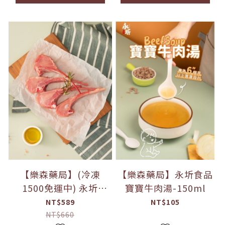
【樂森藥局】(冷凍
【樂森藥局】永圻食品
1500免運中) 永圻
寶寶牛肉湯-150ml
『紐西蘭』小犢牛嫩肩
NT$589
NT$105
排 350g
NT$660