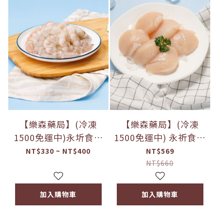
【樂森藥局】(冷凍
【樂森藥局】(冷凍
1500免運中)永圻食品
1500免運中) 永祈食品
『台灣』現剝蝦
日本青森縣生食級大干
NT$330 ~ NT$400
NT$569
仁-200g(須清洗再料
貝(S)-200g
NT$660
理)
加入購物車
加入購物車