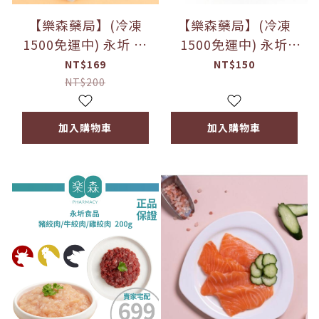
【樂森藥局】(冷凍
【樂森藥局】(冷凍
1500免運中) 永圻 翅
1500免運中) 永圻
小腿 200g
『10M+』三色寶寶蔬
NT$169
NT$150
菜烏龍麵 300g(3球)
NT$200
加入購物車
加入購物車