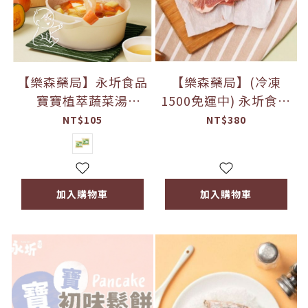
【樂森藥局】永圻食品
【樂森藥局】(冷凍
寶寶植萃蔬菜湯
1500免運中) 永圻食品
150ml/300ml (單包)
『紐西蘭』小羔羊肩
NT$105
NT$380
排-140g
加入購物車
加入購物車