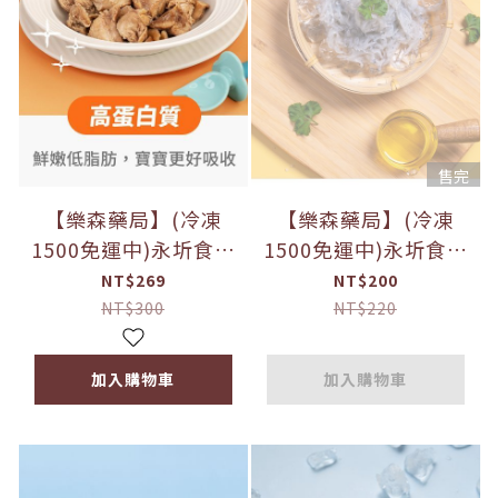
售完
【樂森藥局】(冷凍
【樂森藥局】(冷凍
1500免運中)永圻食品
1500免運中)永圻食品
『台灣』一口雞腿
『無鹽』生凍一口吻仔
NT$269
NT$200
肉-200g (食用仍需留
魚-120g (須清洗再料
NT$300
NT$220
意碎骨)(須清洗再料
理)
理)
加入購物車
加入購物車