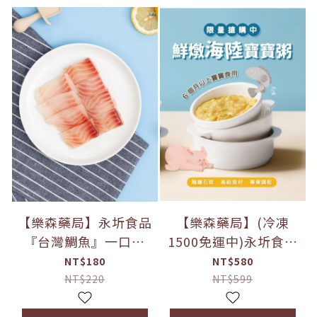
【樂森藥局】永圻食品
【樂森藥局】(冷凍
『台灣鯛魚』一口魚
1500免運中)永圻食品
片-120g(食用仍需留
鮮燉海陸寶寶粥(3包
NT$180
NT$580
意刺)
入) 6M+
NT$220
NT$599