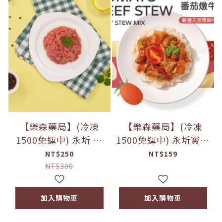
【樂森藥局】(冷凍
【樂森藥局】(冷凍
1500免運中) 永圻 台
1500免運中) 永圻寶寶
灣溫體豬肉『絲』
燴料｜法式番茄燉牛
NT$250
NT$159
200g
肉-150g
NT$300
加入購物車
加入購物車