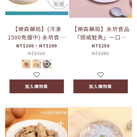
【樂森藥局】(冷凍
【樂森藥局】永圻食品
1500免運中) 永圻食品
『挪威鮭魚』一口魚
『台灣』低脂溫體豬絞
片-120g (食用仍需留
NT$200 ~ NT$299
NT$250
肉 雞絞肉 牛絞肉
意刺)
NT$320
NT$280
200g
加入購物車
加入購物車