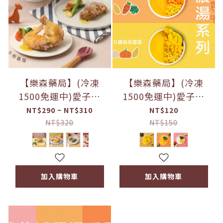
【樂森藥局】(冷凍
【樂森藥局】(冷凍
1500免運中)愛子伴
1500免運中)愛子伴
桌-愛子生鮮 橙汁小雞
桌-愛子濃湯 活力甜南
NT$290 ~ NT$310
NT$120
腿 橙汁小雞翅 百香蘋
瓜 元氣紅蘿蔔 蘋果馬
NT$320
NT$150
果鴨胸 番茄里肌豬
鈴薯 1Y+
加入購物車
加入購物車