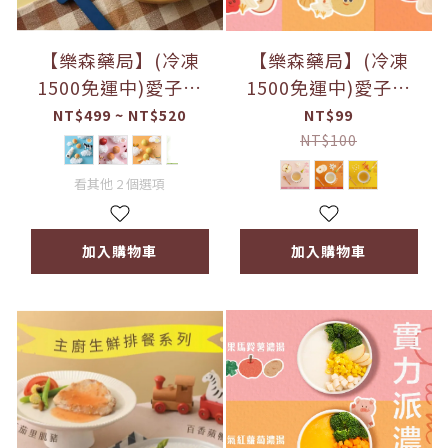
【樂森藥局】(冷凍
【樂森藥局】(冷凍
1500免運中)愛子伴
1500免運中)愛子伴
桌-無加糖・雲寶包 蘋
桌-愛子高湯 🍎紅蘋果
NT$499 ~ NT$520
NT$99
果莓果 南瓜玉米 毛豆
雞高湯 🍐 甜心梨雞高
NT$100
菠菜 原味鮮乳 1Y+
湯 🍅臉紅番茄高湯
看其他 2 個選項
加入購物車
加入購物車