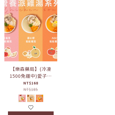
【樂森藥局】(冷凍
1500免運中)愛子伴
桌-愛子雞湯 甜心梨咕
NT$168
咕雞 ABC咕咕雞 紅蘋
NT$185
果咕咕雞