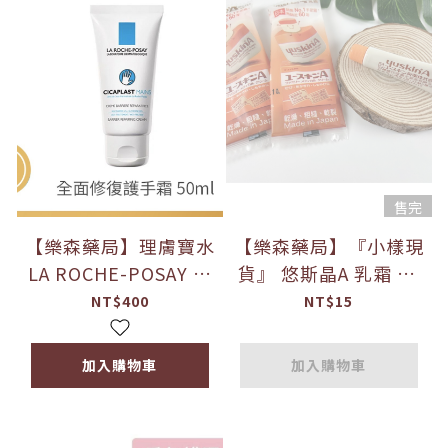
售完
【樂森藥局】理膚寶水
【樂森藥局】『小樣現
LA ROCHE-POSAY 原
貨』 悠斯晶A 乳霜 3g
廠公司貨 全面修復護
小樣試用包 (效期
NT$400
NT$15
手霜 50ml (有
24/10) 護手霜 護足 滋
效:27/01)
潤保濕 外出攜帶
加入購物車
加入購物車