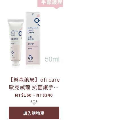
【樂森藥局】oh care
歐克威爾 抗菌護手霜
(50ml) 幼兒可用 獨特
NT$160 ~ NT$340
P113+ 抗菌胜肽配方
酒精消毒後保養
加入購物車