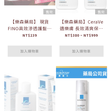
售完
售完
【樂森藥局】 現貨
【樂森藥局】CeraVe
FINO高效滲透護髮膜
適樂膚 長效清爽保濕
230G - 沖洗型 受損髮
乳 乳液 236ml / (雙入
NT$239
NT$380 ~ NT$999
專用
組) 473ml*2
加入購物車
加入購物車