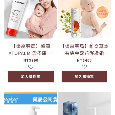
【樂森藥局】韓國
【樂森藥局】維奇草本
ATOPALM 愛多康 舒
有機金盞花護膚霜
敏全效修護乳液
50g 2025/03 屁屁膏
NT$790
NT$465
120ml 敏感肌 乳液 舒
乳液
敏
加入購物車
加入購物車