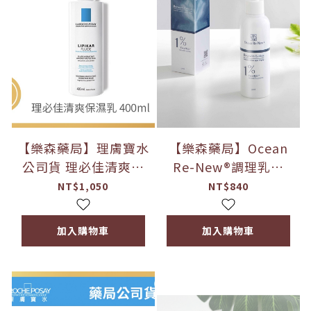
【樂森藥局】理膚寶水
【樂森藥局】Ocean
公司貨 理必佳清爽保
Re-New®調理乳液
濕乳(大) 400ml 身體
150ml 修護滋潤 台灣
NT$1,050
NT$840
乳 乳液 保濕乳液
氣候適用 褐藻萃取保
養 提升肌膚彈性
加入購物車
加入購物車