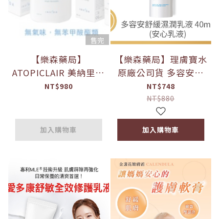
售完
【樂森藥局】
【樂森藥局】理膚寶水
ATOPICLAIR 美納里尼
原廠公司貨 多容安舒
愛妥麗 保濕敷料 (未滅
緩濕潤乳液 40ml (安
NT$980
NT$748
菌) 乳霜100ml / 乳液
心乳液) 2026/12
NT$880
120ml
加入購物車
加入購物車