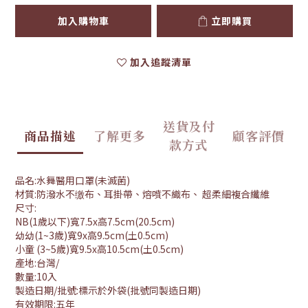
加入購物車
立即購買
加入追蹤清單
送貨及付
商品描述
了解更多
顧客評價
款方式
品名:水舞醫用口罩(未滅菌)
材質:防潑水不缴布、耳掛帶、熔噴不織布、 超柔細複合纖維
尺寸:
NB(1歲以下)寬7.5x高7.5cm(20.5cm)
幼幼(1~3歲)寬9x高9.5cm(土0.5cm)
小童 (3~5歲)寬9.5x高10.5cm(土0.5cm)
產地:台灣/
數量:10入
製造日期/批號:標示於外袋(批號同製造日期)
有效期限:五年