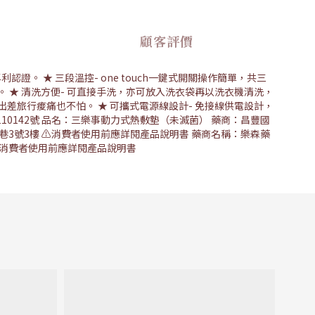
顧客評價
證。 ★ 三段溫控- one touch一鍵式開關操作簡單，共三
心。 ★ 清洗方便- 可直接手洗，亦可放入洗衣袋再以洗衣機清洗，
出差旅行痠痛也不怕。 ★ 可攜式電源線設計- 免接線供電設計，
110142號 品名：三樂事動力式熱敷墊（未滅菌） 藥商：昌豐國
巷3號3樓 ⚠️消費者使用前應詳閱產品說明書 藥商名稱：樂森藥
259號 消費者使用前應詳閱產品說明書