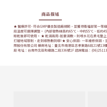
商品描述
★ 醫療許可- 符合GMP優良製造廠規範，並獲得衛福部第一等級醫
段溫度可選擇調整。 (內部發熱線高約65℃、中約55℃、低約4
晾乾後即可使用。 ★ 乾濕兩用-如要濕敷，則噴水花在柔毛墊上
打破地域限制，走到哪熱敷到哪! ★ 安心保固- 一年維修保固，並
際股份有限公司 藥商地址：臺北市南港區忠孝東路6段21號13樓
局 地址：台南市北區和緯路二段336號1F 諮詢電話：(06)25113