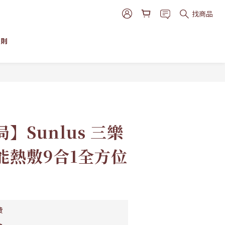
找商品
細則
立即購買
】Sunlus 三樂
能熱敷9合1全方位
費