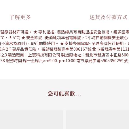
了解更多
送貨及付款方式
療器材許可證。 ★ 專利溫控- 發熱線具有自動溫控安全技術，獲多國專利認
5℃，±5℃) ★ 安全節能- 低消耗功率省電節能，2小時自動關機安全放
(不滴水為原則)，即可開機使用。 ★ 支援多國電壓- 全球多國皆可使用，
有2千萬產品責任險。 衛部醫器製壹字第006167號 北市衛器廣字第113
之3 製造廠商：上寰科技有限公司 製造廠地址：新北市新店區中正路560
38 服務時間:周一至周六am9:00-pm10:00 南市藥局字第5905350
您可能喜歡...