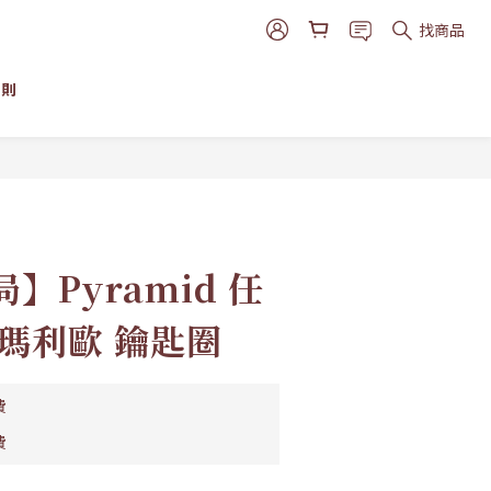
找商品
細則
立即購買
】Pyramid 任
瑪利歐 鑰匙圈
費
費