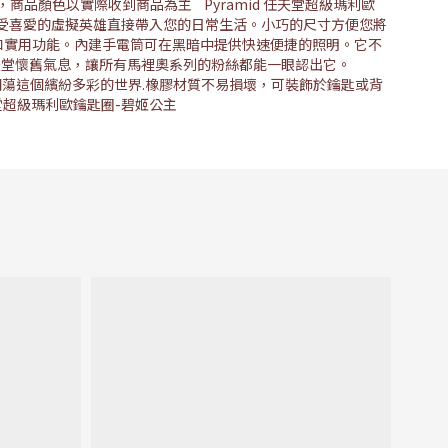
商品顏色以實際收到商品為主 Pyramid 任天堂超級瑪利歐
深受喜愛的虛擬英雄直接帶入您的日常生活。小巧的尺寸方便您將
和實用功能。內建手電筒可在黑暗中提供快速便捷的照明。它不
天堂懷舊氣息，讓所有馬裡奧系列的粉絲都能一眼認出它。
起闖蕩這個繽紛多彩的世界.橡膠材質不易損壞，可裝飾於鑰匙或背
任天堂超級瑪利歐鑰匙圈-碧姬公主