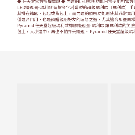
◆ 任天堂官方授權認證 ◆ 內建的LED照明功能日常使用相當方
LED鑰匙圈-瑪利歐 這款金字塔造型的超級瑪利歐（瑪利歐
其掛在鑰匙、包包或背包上，而內建的照明功能則使其非常實用
僅適合自用，也是饋贈親朋好友的理想之選，尤其適合那些同
Pyramid 任天堂超級瑪利歐橡膠鑰匙圈-瑪利歐 讓瑪利歐
包上，大小適中，再也不怕弄丟鑰匙。 Pyramid 任天堂超級瑪利