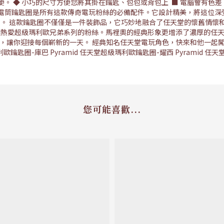
便。 ◆ 小巧的尺寸方便您將其掛在鑰匙、包包或背包上 ■ 電腦會有色差，
）手電筒鑰匙圈是所有這款傳奇電玩粉絲的必備配件。它設計精美，將這位
。 這款鑰匙圈不僅僅是一件裝飾品，它巧妙地融合了任天堂的懷舊情懷
樣熱愛超級瑪利歐兄弟系列的粉絲。馬裡奧的經典形象更增添了濃厚的任
的笑臉，讓你迎接每個嶄新的一天。 經典知名任天堂電玩角色，快來和他一
歐鑰匙圈-庫巴 Pyramid 任天堂超級瑪利歐鑰匙圈-耀西 Pyramid 
您可能喜歡...