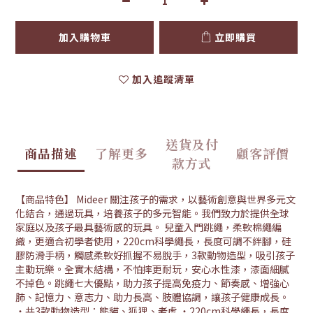
加入購物車
立即購買
加入追蹤清單
送貨及付
商品描述
了解更多
顧客評價
款方式
【商品特色】 Mideer 關注孩子的需求，以藝術創意與世界多元文
化結合，通過玩具，培養孩子的多元智能。我們致力於提供全球
家庭以及孩子最具藝術感的玩具。 兒童入門跳繩，柔軟棉繩編
織，更適合初學者使用，220cm科學繩長，長度可調不絆腳，硅
膠防滑手柄，觸感柔軟好抓握不易脫手，3款動物造型，吸引孩子
主動玩樂。全實木結構，不怕摔更耐玩，安心水性漆，漆面細膩
不掉色。跳繩七大優點，助力孩子提高免疫力、節奏感、增強心
肺、記憶力、意志力、助力長高、肢體協調，讓孩子健康成長。
‧共3款動物造型：熊貓、狐狸、老虎 ‧220cm科學繩長，長度