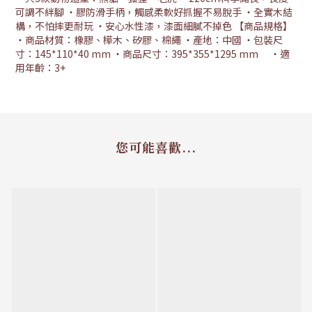
可調不絆腳 ‧膠防滑手柄，觸感柔軟好抓握不易脫手 ‧全實木結
構，不怕摔更耐玩 ‧安心水性漆，漆面細膩不掉色 【商品規格】
‧商品材質：橡膠、樺木、矽膠、棉繩 ‧產地：中國 ‧包裝尺
寸：145*110*40 mm ‧商品尺寸：395*355*1295 mm ‧適
用年齡：3+
您可能喜歡...