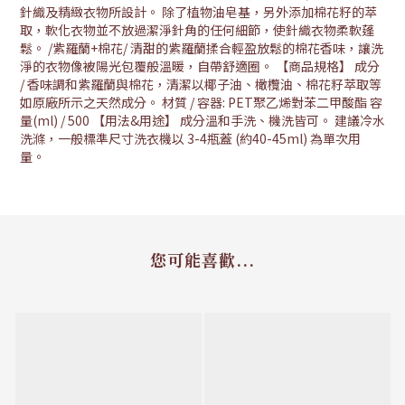
針織及精緻衣物所設計。 除了植物油皂基，另外添加棉花籽的萃
取，軟化衣物並不放過潔淨針角的任何細節，使針織衣物柔軟蓬
鬆。 /紫羅蘭+棉花/ 清甜的紫羅蘭揉合輕盈放鬆的棉花香味，讓洗
淨的衣物像被陽光包覆般溫暖，自帶舒適圈。 【商品規格】 成分
/ 香味調和紫羅蘭與棉花，清潔以椰子油、橄欖油、棉花籽萃取等
如原廠所示之天然成分。 材質 / 容器: PET聚乙烯對苯二甲酸酯 容
量(ml) / 500 【用法&用途】 成分溫和手洗、機洗皆可。 建議冷水
洗滌，一般標準尺寸洗衣機以 3-4瓶蓋 (約40-45ml) 為單次用
量。
您可能喜歡...