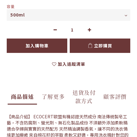
容量
加入購物車
立即購買
加入追蹤清單
送貨及付
商品描述
了解更多
顧客評價
款方式
【商品介紹】 ECOCERT歐盟有機認證天然成分 南法傳統製皂工
藝，不含防腐劑、螢光劑、無石化製品成份 不須額外添加柔軟精
適合孕婦與寶寶的天然配方 天然精油調製香氣，讓不同的洗衣情
境更加療癒 來自棉花籽的萃取 柔軟又舒適，專用洗衣精針對您的