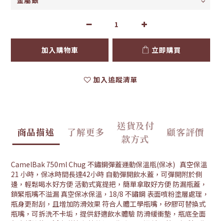
加入購物車
立即購買
加入追蹤清單
送貨及付
商品描述
了解更多
顧客評價
款方式
CamelBak 750ml Chug 不鏽鋼彈蓋運動保溫瓶(保冰) 真空保溫
21 小時，保冰時間長達42小時 自動彈開飲水蓋，可彈開附於側
邊，輕鬆喝水好方便 活動式寬提把，簡單拿取好方便 防漏瓶蓋，
鎖緊瓶嘴不溢漏 真空保冰保溫，18/8 不鏽鋼 表面噴粉塗層處理，
瓶身更耐刮，且增加防滑效果 符合人體工學瓶嘴，矽膠可替換式
瓶嘴，可拆洗不卡垢，提供舒適飲水體驗 防滑緩衝墊，瓶底全面