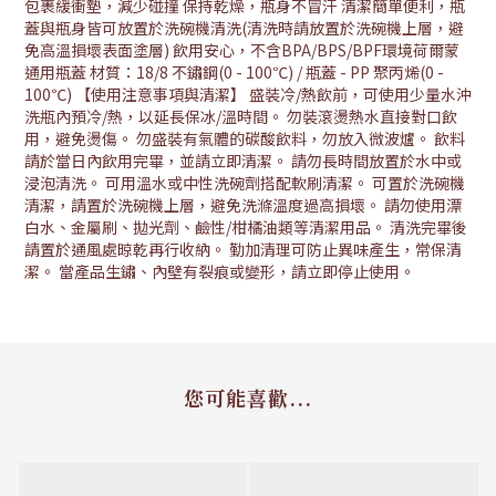
包裹緩衝墊，減少碰撞 保持乾燥，瓶身不冒汗 清潔簡單便利，瓶
蓋與瓶身皆可放置於洗碗機清洗(清洗時請放置於洗碗機上層，避
免高溫損壞表面塗層) 飲用安心，不含BPA/BPS/BPF環境荷爾蒙
通用瓶蓋 材質：18/8 不鏽鋼(0 - 100℃) / 瓶蓋 - PP 聚丙烯(0 -
100℃) 【使用注意事項與清潔】 盛裝冷/熱飲前，可使用少量水沖
洗瓶內預冷/熱，以延長保冰/溫時間。 勿裝滾燙熱水直接對口飲
用，避免燙傷。 勿盛裝有氣體的碳酸飲料，勿放入微波爐。 飲料
請於當日內飲用完畢，並請立即清潔。 請勿長時間放置於水中或
浸泡清洗。 可用溫水或中性洗碗劑搭配軟刷清潔。 可置於洗碗機
清潔，請置於洗碗機上層，避免洗滌溫度過高損壞。 請勿使用漂
白水、金屬刷、拋光劑、鹼性/柑橘油類等清潔用品。 清洗完畢後
請置於通風處晾乾再行收納。 勤加清理可防止異味產生，常保清
潔。 當產品生鏽、內壁有裂痕或變形，請立即停止使用。
您可能喜歡...