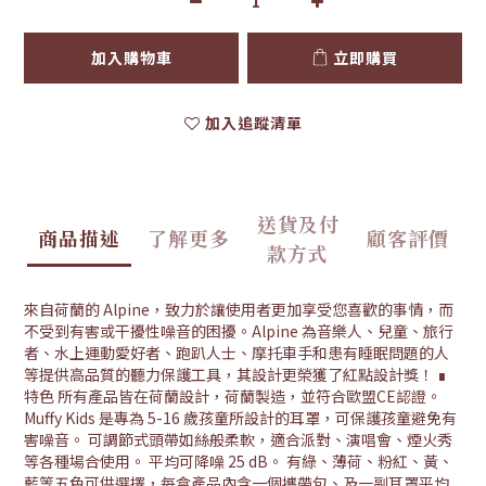
加入購物車
立即購買
加入追蹤清單
送貨及付
商品描述
了解更多
顧客評價
款方式
來自荷蘭的 Alpine，致力於讓使用者更加享受您喜歡的事情，而
不受到有害或干擾性噪音的困擾。Alpine 為音樂人、兒童、旅行
者、水上運動愛好者、跑趴人士、摩托車手和患有睡眠問題的人
等提供高品質的聽力保護工具，其設計更榮獲了紅點設計獎！ ∎
特色 所有產品皆在荷蘭設計，荷蘭製造，並符合歐盟CE認證。
Muffy Kids 是專為 5-16 歲孩童所設計的耳罩，可保護孩童避免有
害噪音。 可調節式頭帶如絲般柔軟，適合派對、演唱會、煙火秀
等各種場合使用。 平均可降噪 25 dB。 有綠、薄荷、粉紅、黃、
藍等五色可供選擇，每盒產品內含一個攜帶包、及一副耳罩平均