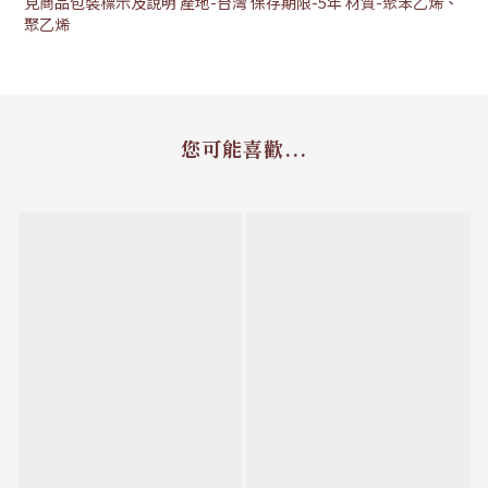
見商品包裝標示及說明 產地-台灣 保存期限-5年 材質-聚苯乙烯、
聚乙烯
您可能喜歡...