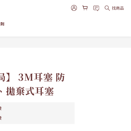
找商品
細則
立即購買
】 3M耳塞 防
、拋棄式耳塞
費
費