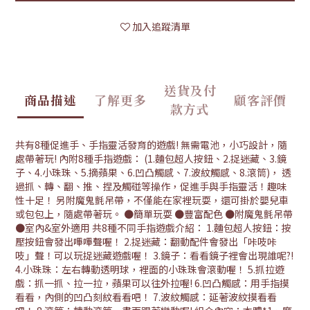
加入追蹤清單
送貨及付
商品描述
了解更多
顧客評價
款方式
共有8種促進手、手指靈活發育的遊戲! 無需電池，小巧設計，隨
處帶著玩! 內附8種手指遊戲： (1.麵包超人按鈕、2.捉迷藏、3.鏡
子、4.小珠珠、5.摘蘋果、6.凹凸觸感、7.波紋觸感、8.滾筒)， 透
過抓、轉、翻、推、捏及觸碰等操作，促進手與手指靈活！趣味
性十足！ 另附魔鬼氈吊帶，不僅能在家裡玩耍，還可掛於嬰兒車
或包包上，隨處帶著玩。 ●簡單玩耍 ●豐富配色 ●附魔鬼氈吊帶
●室內&室外適用 共8種不同手指遊戲介紹： 1.麵包超人按鈕：按
壓按鈕會發出嗶嗶聲喔！ 2.捉迷藏：翻動配件會發出「咔吱咔
吱」聲！可以玩捉迷藏遊戲喔！ 3.鏡子：看看鏡子裡會出現誰呢?!
4.小珠珠：左右轉動透明球，裡面的小珠珠會滾動喔！ 5.抓拉遊
戲：抓一抓、拉一拉，蘋果可以往外拉喔! 6.凹凸觸感：用手指摸
看看，內側的凹凸刻紋看看吧！ 7.波紋觸感：延著波紋摸看看