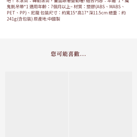
吧！ 8.滾筒：轉動滾筒，畫面跟著變動喔! 組合內容：本體*1、魔
鬼氈吊帶*1 適用年齡：7個月以上~ 材質：塑膠(ABS、MABS、
PET、PP)、尼龍 包裝尺寸：約寬15*高17*深11.5cm 總重：約
241g(含包裝) 原產地:中國製
您可能喜歡...