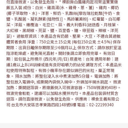
勿直接微波，以免發生危險。 * 裸廚房白醬雞肉起司常溫寶寶燉
飯五入裝 成份：白米、雞高湯(水、雞骨、蔥、薑) 、雞肉、椰奶
(椰子萃取物、水)、洋蔥、鮮奶、乳酪絲{摩佐瑞拉乾酪[牛奶、食
鹽、乳酸菌、凝乳酵素(植物性)]、馬鈴薯澱粉}、紅蘿蔔、白花椰
菜、洋菇、橄欖油、毛豆仁、蒜、義大利香料(迷迭香、月桂葉、
大紅椒、黑胡椒、芫荽、鹽、百里香、糖、綠荳蔻、辣椒、洋芫
荽)。 過敏原資訊：本產品含有奶類、堅果、大豆，不適合其過敏
體質者食用 淨重：750公克±15公克 (每包150公克 ±4.5%) 保存
期限：出貨日離保存期限至少6個月以上 保存方式：請存放於室溫
陰涼乾燥處，避免陽光直射。開封後請立即食用完畢。 有效日
期：如包裝上所標示 (西元年/月/日) 原產地：台灣 適用年齡：建
議1歲以上BLW訓練或是有良好咀嚼力的幼兒 調理方式：本產品米
粒使用特殊製程，有微小機率存在類似鍋巴的米粒，屬正常現
象。 隔水加熱：將整包浸入水中煮沸加熱5分鐘。 電鍋加熱：將
整包放入電鍋中, 或撕開內袋倒入碗中，外鍋加半碗水跳起。 微波
加熱：撕開鋁箔袋，將燉飯倒入可微波容器，750W微波約40秒。
微波完會較乾，建議可以加點水攪拌均勻。本產品包裝袋材質含
鋁箔，請勿直接微波，以免發生危險。 供應商：裸食主義有限公
司 台北市大安區忠孝東路四段148號6樓 電話：02-22199340