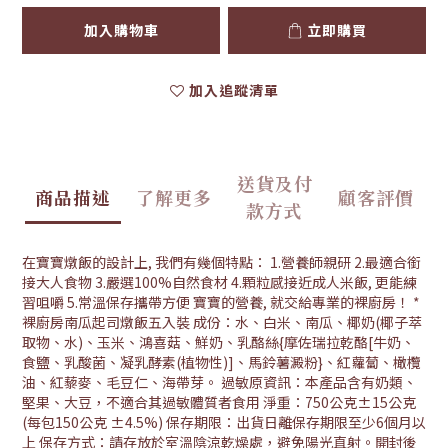
加入購物車
立即購買
加入追蹤清單
送貨及付
商品描述
了解更多
顧客評價
款方式
在寶寶燉飯的設計上, 我們有幾個特點： 1.營養師親研 2.最適合銜
接大人食物 3.嚴選100%自然食材 4.顆粒感接近成人米飯, 更能練
習咀嚼 5.常溫保存攜帶方便 寶寶的營養, 就交給專業的裸廚房！ *
裸廚房南瓜起司燉飯五入裝 成份：水、白米、南瓜、椰奶(椰子萃
取物、水)、玉米、鴻喜菇、鮮奶、乳酪絲{摩佐瑞拉乾酪[牛奶、
食鹽、乳酸菌、凝乳酵素(植物性)]、馬鈴薯澱粉}、紅蘿蔔、橄欖
油、紅藜麥、毛豆仁、海帶芽。 過敏原資訊：本產品含有奶類、
堅果、大豆，不適合其過敏體質者食用 淨重：750公克±15公克
(每包150公克 ±4.5%) 保存期限：出貨日離保存期限至少6個月以
上 保存方式：請存放於室溫陰涼乾燥處，避免陽光直射。開封後