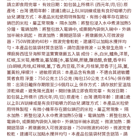
請立即食用完畢。 有效日期：如包裝上所標示 (西元年/月/日) 原
產地：台灣 適用年齡：建議1歲以上BLW訓練或是有良好咀嚼力的
幼兒 調理方式：本產品米粒使用特殊製程，有微小機率存在類似
鍋巴的米粒，屬正常現象。 隔水加熱：將整包浸入水中煮沸加熱5
分鐘。 電鍋加熱：將整包放入電鍋中, 或撕開內袋倒入碗中，外鍋
加半碗水跳起。 微波加熱：撕開鋁箔袋，將燉飯倒入可微波容
器，750W微波約40秒。微波完會較乾，建議可以加點水攪拌均
勻。本產品包裝袋材質含鋁箔，請勿直接微波，以免發生危險。 *
裸廚房西班牙海鮮常溫寶寶燉飯五入裝 成份：水,白米,鱸魚,洋蔥,
紅椒,玉米筍,橄欖油,蕃茄醬[水,蕃茄糊,蔗糖,釀造醋,食鹽,香辛料
(白胡椒,肉桂,紅辣椒,薑,丁香,肉豆蔻,芥末,月桂葉,眾香子)],蒜,薑,
薑黃粉,檸檬汁。 過敏原資訊：本產品含有魚類，不適合其過敏體
質者食用 淨重：750公克±15公克 (每包150公克 ±4.5%) 保存期
限：出貨日離保存期限至少6個月以上 保存方式：請存放於室溫陰
涼乾燥處，避免陽光直射。開封後請立即食用完畢。 有效日期：
如包裝上所標示 (西元年/月/日) 原產地：台灣 適用年齡：建議1歲
以上BLW訓練或是有良好咀嚼力的幼兒 調理方式：本產品米粒使
用特殊製程，有微小機率存在類似鍋巴的米粒，屬正常現象。 隔
水加熱：將整包浸入水中煮沸加熱5分鐘。 電鍋加熱：將整包放入
電鍋中, 或撕開內袋倒入碗中，外鍋加半碗水跳起。 微波加熱：撕
開鋁箔袋，將燉飯倒入可微波容器，750W微波約40秒。微波完會
較乾，建議可以加點水攪拌均勻。本產品包裝袋材質含鋁箔，請