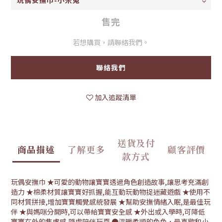
售完
若想購買，請聯絡我們。
聯絡我們
加入追蹤清單
送貨及付
商品描述
了解更多
顧客評價
款方式
玩偶安撫巾 ★可愛的動物讓寶寶透過角色創造故事,讓思考充滿創
造力 ★棉柔材質讓寶寶好抓握,能互動玩動物捉迷藏遊戲 ★使用不
同材質拼接,增加寶寶觸覺感統發展 ★幫助安撫情緒入眠,是最佳玩
伴 ★與媽咪分開時,可以帶給寶寶安全感 ★外出或入學時,可降低
寶寶在外的焦慮感,隨處陪伴玩耍 ●溫暖柔順的兔兔，最喜歡和小