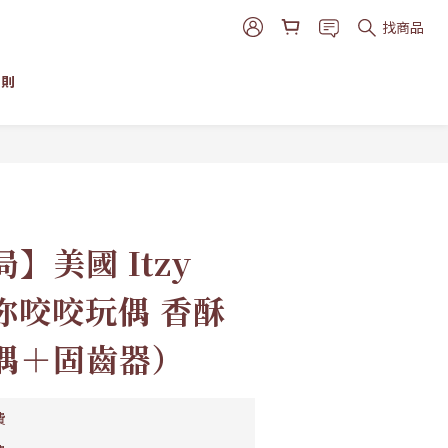
找商品
細則
】美國 Itzy
 迷你咬咬玩偶 香酥
偶＋固齒器）
費