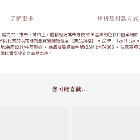
了解更多
送貨及付款方式
在嬰兒床、健力架、推車、揹巾上，體積輕巧攜帶方便 柔美溫和的色彩和圖案細節
質的表布能刺激寶寶觸覺發展 【商品規格】 ▪ 品牌：Itzy Ritzy 
地:美國設計/中國製造 ▪ 商品檢驗標識字號(BSMI):M74086 ▪ 注意
色請以實際收到之商品為準。
您可能喜歡...