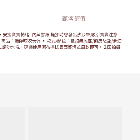
顧客評價
，安撫寶寶情緒 -內藏響紙,搓揉時會發出沙沙聲,吸引寶寶注意 -
▪ 商品：迷你咬咬玩偶 ▪ 款式/顏色：抱抱無尾熊/俏皮恐龍/夢幻
事項 1.請勿水洗，建議使用濕布擦拭表面髒污並風乾即可。 2.因拍攝