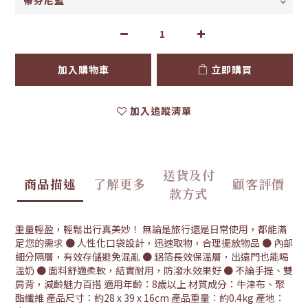
加入購物車
立即購買
加入追蹤清單
送貨及付
商品描述
了解更多
顧客評價
款方式
重量輕盈，輕鬆出行真美妙！ 無論是旅行還是日常使用，都能滿
足您的需求 ● 人性化口袋設計，迅速取物，合理擺放物品 ● 內部
細分隔層，有效存儲避免混亂 ● 鋁箔長效保溫層，出遠門也能喝
溫奶 ● 面料舒適柔軟，結實耐用，防潑水效果好 ● 不論手提、雙
肩背，減齡魅力百搭 適用年齡：8歲以上 材質成分：牛津布、聚
酯纖維 產品尺寸：約28 x 39 x 16cm 產品重量：約0.4kg 產地：