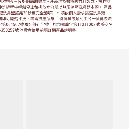
、刺激物等有良好的輔助效果。產品均為醫療級材料製成，操作簡
沖洗過程中輕鬆停止和排放水流所以無須擠壓洗鼻器本體。 產品
搭配洗鼻鹽搖晃30秒至完全溶解）。 請依個人需求挑選洗鼻頭
關即可開始沖洗，無需擠壓瓶身。 待洗鼻液順利由另一側鼻腔流
562號 廣告許可字號：桃市器廣字第11011003號 藥商名
905350259號 消費者使用前應詳閱產品說明書