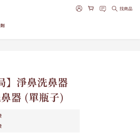
找商品
細則
立即購買
局】淨鼻洗鼻器
洗鼻器 (單瓶子)
費
費