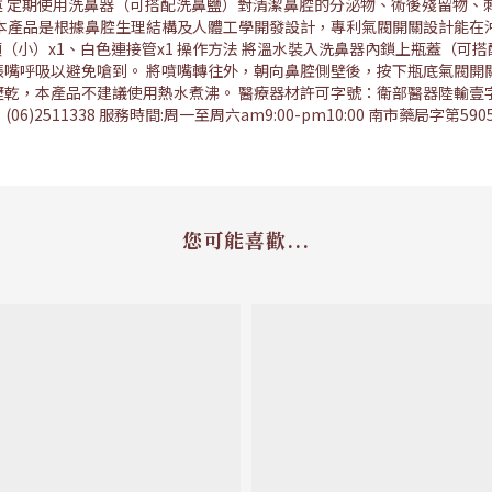
敘述 定期使用洗鼻器（可搭配洗鼻鹽）對清潔鼻腔的分泌物、術後殘留物
 本產品是根據鼻腔生理結構及人體工學開發設計，專利氣閥開關設計能在
鼻頭（小）x1、白色連接管x1 操作方法 將溫水裝入洗鼻器內鎖上瓶蓋（可
張嘴呼吸以避免嗆到。 將噴嘴轉往外，朝向鼻腔側壁後，按下瓶底氣閥開
，本產品不建議使用熱水煮沸。 醫療器材許可字號：衛部醫器陸輸壹字第004
)2511338 服務時間:周一至周六am9:00-pm10:00 南市藥局字第5
您可能喜歡...