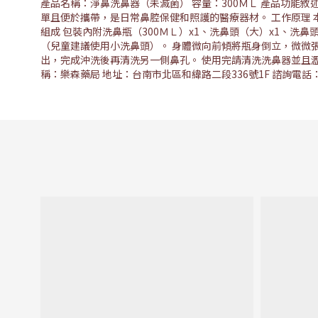
產品名稱：淨鼻洗鼻器（未滅菌） 容量：300ＭＬ 產品功能
單且便於攜帶，是日常鼻腔保健和照護的醫療器材。 工作原理
組成 包裝內附洗鼻瓶（300ＭＬ）x1、洗鼻頭（大）x1、洗
（兒童建議使用小洗鼻頭）。 身體微向前傾將瓶身倒立，微微
出，完成沖洗後再清洗另一側鼻孔。 使用完請清洗洗鼻器並且瀝乾
稱：樂森藥局 地址：台南市北區和緯路二段336號1F 諮詢電話：(06