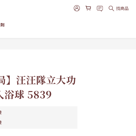
找商品
細則
立即購買
局】汪汪隊立大功
入浴球 5839
費
費