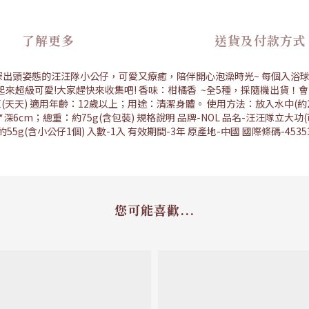
了解更多
送貨及付款方式
探出頭姿態的汪汪隊小公仔，可愛又療癒，陪伴開心泡澡時光~ 每個入浴球
級可愛!大家趕快來收集吧! 香味：柑橘香 ~全5種，採隨機出貨！會出現哪
T(珠珠) 5.SKYE(天天) 適用年齡：12歲以上；用途：清潔身體。 使用方法：
深6cm；總重：約75g(含包裝) 規格說明 品牌-NOL 品名-汪汪隊立大
g(含小公仔1個) 入數-1入 有效期間-3年 原產地-中國 國際條碼-453530
您可能喜歡...