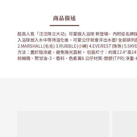
商品描述
超高人氣「汪汪隊立大功」可愛版入浴球 新登場~ 內附從名牌
入浴球放入水中等待溶化後，可愛公仔就會浮出水面! 全部排列起來超
2.MARSHALL(毛毛) 3.RUBBLE(小礫) 4.EVERES
方法：置於陰涼處，避免陽光直射。 包裝尺寸：約寬12.4*高14*
粉糊精、聚甘油-3、香料、色素黃6 公仔材質-塑膠(TPR) 淨重-約55