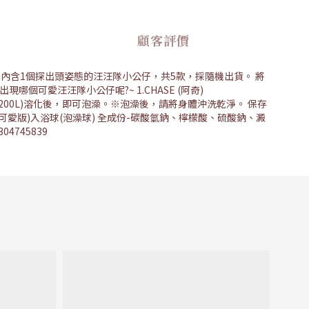
顧客評價
內含1個探出頭姿態的汪汪隊小公仔，共5款，採隨機出貨。 將
個可愛汪汪隊小公仔呢?~ 1.CHASE (阿奇)
放入水中(約200L)溶化後，即可泡澡。※泡澡後，請將身體沖洗乾淨。 保存
功(可愛版)入浴球(泡澡球) 全成份-碳酸氫鈉、檸檬酸、硫酸鈉、澱
4745839