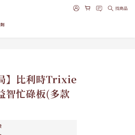
找商品
細則
立即購買
】比利時Trixie
益智忙碌板(多款
費