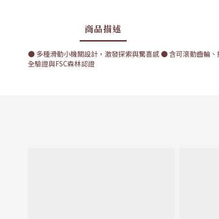
商品描述
● 多種滑動小機關設計，激發探索與驚喜感 ● 含可滾動齒輪、
全驗證與FSC森林認證