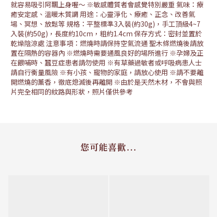
就容易吸引阿飄上身喔～ ※敏感體質者會感覺特別嚴重 氣味：療
癒安定感、溫暖木質調 用途：心靈淨化、療癒、正念、改善氣
場、冥想、放鬆等 規格：平整標準3入裝(約30g)，手工頂級4~7
入裝(約50g)，長度約10cm，粗約1.4cm 保存方式：密封並置於
乾燥陰涼處 注意事項：燃燒時請保持空氣流通 聖木條燃燒後請放
置在隔熱的容器內 ※燃燒時需要通風良好的場所進行 ※孕婦及正
在餵哺時、蠶豆症患者請勿使用 ※有草藥過敏者或呼吸病患人士
請自行衡量風險 ※有小孩、寵物的家庭，請放心使用 ※請不要離
開燃燒的薰香，徹底熄滅後再離開 ※由於是天然木材，不會與照
片完全相同的紋路與形狀，照片僅供參考
您可能喜歡...