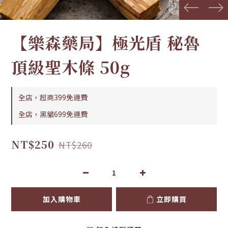
prev
next
【樂森藥局】極光盾 秘魯
頂級聖木條 50g
全店，超商399免運費
全店，黑貓699免運費
NT$250
NT$260
加入購物車
立即購買