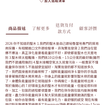
加入追蹤清單
送貨及付
商品描述
了解更多
顧客評價
款方式
2026 你不知道的聖木 1.我們的聖木是自己跟秘魯當地專門的貿易
商採購，有相關進口文件跟檢驗單，非淘寶批發貨 2.我們沒在管
爆不爆油，真正淨化是要看能量好不好，即使都是聖木也天差地
別 3.聖木條太粗難燒，我們挑10公分長，1.5公分寬的最好燒(雖然
我們不建議用燒的) 4.聖木接觸空氣太久就會污染，一般賣家不懂
能量保存技術 5.不是越便宜越好，淘寶批發的都不知道放多久
了，我們直接進來的最新鮮了，越鮮能量越純淨 6.當你的手指直
接拿著燒的聖木晃來晃去，你身上的能量就影響到聖木條的能量
了，身體負能量越多它就吸越多，你再燒它，負能量就噴出來，
等於燒開心的 7.好環境生長的聖木才有好的能量，但是從原料保
存、加工、包裝的過程都很重要，我們在保存與包裝均是無接觸
處理，盡力保存能量純淨 8.幫大家挑選出能量優質飽滿的聖木，
包裝，給你合理價格、最有能量淨化力、最舒服的感受 現在有機
器切割平整標準等級跟手工Premium頂級 都是約10x1cm~1.5cm