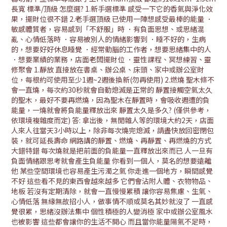
長寬 標準/頂級 怎麼選? 1.新手選標準 感受一下它的香氣與淨化效
果，擺財位很不錯 2.老手選頂級 已使用一陣想感受最棒的能量 ．
敏感體質者，容易感到「不舒服」時 ．有負面思想、或思緒混
亂、心情低落時 ．容易被別人的情緒影響到 ．睡不好的，生病
的，想要好好休息睡覺 ．經常動腦的工作者，想要思緒集中的人
．想要業績的業務，店面老闆擺財位 ．靈性課程、冥想練習、靈
修聚會 1.靜放 直接放在書桌、辦公桌、床頭、家中或辦公室財
位，每根約可使用至少1週~2週後換新(勿再使用) 2.燃燒 聖木條不
會一直燒，每次約30秒就會自動熄滅是正常的 靜置接觸空氣太久
的聖木，最好不要再燃燒，因為聖木在靜置時，會吸收週遭的負
能量，一燒就會將負能量釋放出來 靜置太久是多久? (僅供參考，
依環境複雜度而定) 答: 拿出後，無閒雜人等的環境大約2天，店面
人來人往當天3小時以上，除非每次燒完熄滅，請盡快放回密閉包
裝，就可延長壽命 網路講的靜置、燃燒、再靜置、再燃燒的方式
大錯特錯 每次燒就是把前面的負能量一直釋放出來而已 人一旦有
負面情緒跟思考就會產生負能量 你看到一個人，莫名的想要遠離
他 某些空間環境也容易產生污濁之氣 你走進一個地方，瞬間感覺
不好 這些看不見的東西會越來越多 它們會沾附人體、衣物物品、
地板 若沒有定期清除，就會一直慢慢累積 讓你容易焦慮、生氣、
心情低落 無緣無故招小人，做事情不順或莫名其妙就沒了 一直感
覺很累，思緒沒辦法集中 個性積極的人變消極 家中或辦公室風水
也被影響 這些都會讓你的生活不開心 而且當你能量陽氣不足時，