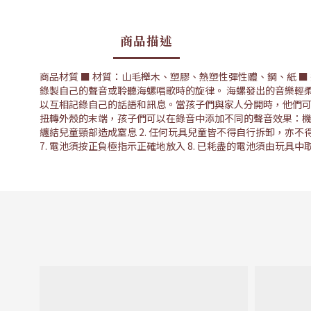
商品描述
商品材質 ■ 材質：山毛櫸木、塑膠、熱塑性彈性體、鋼、紙 ■ 適用
錄製自己的聲音或聆聽海螺唱歌時的旋律。 海螺發出的音樂輕
以互相記錄自己的話語和訊息。當孩子們與家人分開時，他們可以
扭轉外殼的末端，孩子們可以在錄音中添加不同的聲音效果：機器
纏結兒童頸部造成窒息 2. 任何玩具兒童皆不得自行拆卸，亦不得接
7. 電池須按正負極指示正確地放入 8. 已耗盡的電池須由玩具中取