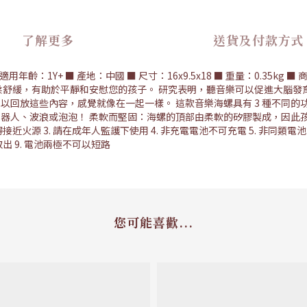
了解更多
送貨及付款方式
年齡：1Y+ ■ 產地：中國 ■ 尺寸：16x9.5x18 ■ 重量：0.35
柔舒緩，有助於平靜和安慰您的孩子。 研究表明，聽音樂可以促進大腦發
回放這些內容，感覺就像在一起一樣。 這款音樂海螺具有 3 種不同的
人、波浪或泡泡！ 柔軟而堅固：海螺的頂部由柔軟的矽膠製成，因此孩子
近火源 3. 請在成年人監護下使用 4. 非充電電池不可充電 5. 非同類
出 9. 電池兩極不可以短路
您可能喜歡...