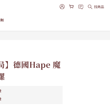
找商品
細則
立即購買
】德國Hape 魔
螺
費
費