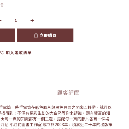
80
立即購買
加入追蹤清單
顧客評價
板手電筒，將手電筒在彩色膠片與黑色頁面之間來回移動，就可以
都找得到！不僅有精彩生動的大自然等你來認識，還有豐富的知
 ★每一頁的知識都有一個主題，搭配每一頁的膠片各有一個場
紹 小紅花圖書工作室 成立於2003年，積累近二十年的出版策