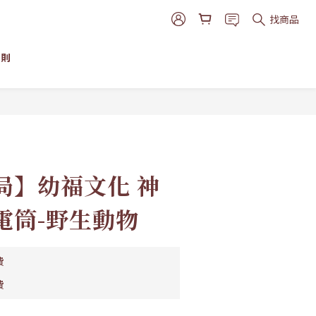
找商品
細則
立即購買
局】幼福文化 神
電筒-野生動物
費
費