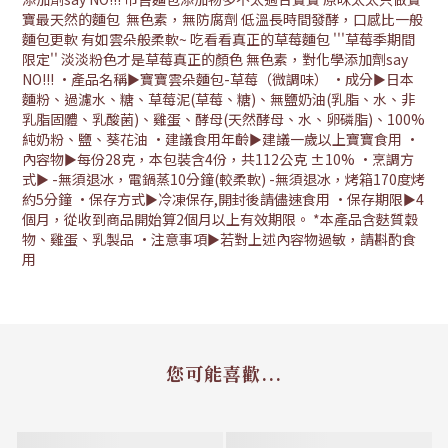
寶最天然的麵包 無色素，無防腐劑 低溫長時間發酵，口感比一般
麵包更軟 有如雲朵般柔軟~ 吃看看真正的草莓麵包 '''草莓季期間
限定'' 淡淡粉色才是草莓真正的顏色 無色素，對化學添加劑say
NO!!! •產品名稱►寶寶雲朵麵包-草莓（微調味） •成分►日本
麵粉、過濾水、糖、草莓泥(草莓、糖)、無鹽奶油(乳脂、水、非
乳脂固體、乳酸菌)、雞蛋、酵母(天然酵母、水、卵磷脂)、100%
純奶粉、鹽、葵花油 •建議食用年齡►建議一歲以上寶寶食用 •
內容物►每份28克，本包裝含4份，共112公克 ±10% •烹調方
式► -無須退冰，電鍋蒸10分鐘(較柔軟) -無須退冰，烤箱170度烤
約5分鐘 •保存方式►冷凍保存,開封後請儘速食用 •保存期限►4
個月，從收到商品開始算2個月以上有效期限。 *本產品含麩質穀
物、雞蛋、乳製品 •注意事項►若對上述內容物過敏，請斟酌食
用
您可能喜歡...