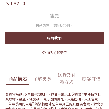
NT$210
售完
若想購買，請聯絡我們。
聯絡我們
加入追蹤清單
送貨及付
商品描述
了解更多
顧客評價
款方式
寶寶雲朵麵包-草莓(微調味) •適合一歲以上的寶寶 *本產品含麩
質穀物、雞蛋、乳製品 •無添加防腐劑、人造奶油、人工色素
'''草莓季期間限定'' 淡淡粉色才是草莓真正的顏色 無色素，對化學
添加劑say NO!!! 市售麵包添加物多不太適合寶寶 原味太太只做寶