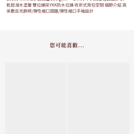
乾超潑水塗層 雙拉鍊採YKK防水拉鍊 收折式背包空間 細節介紹 高
係數反光飾條/彈性縮口頸圍/彈性縮口手袖設計
您可能喜歡...