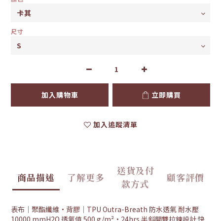
尺寸
加入購物車
立即購買
加入追蹤清單
送貨及付
商品描述
了解更多
顧客評價
款方式
表布｜聚酯纖維·背膠｜TPU Outra-Breath 防水透氣 耐水壓
10000 mmH2O 透氣值 500 g/m²·24hrs 半斜開雙拉鍊設計 快