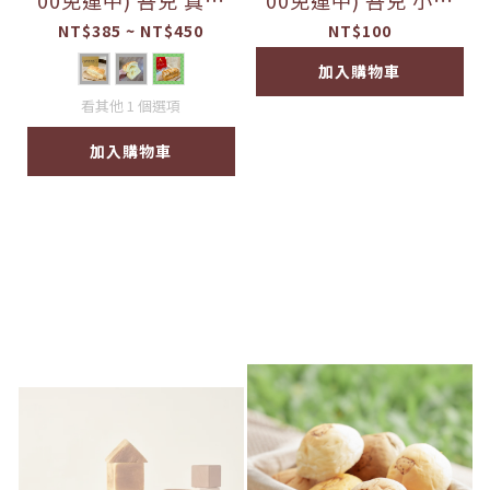
00免運中) 吾兒 真。
00免運中) 吾兒 小鬆
大河馬吐司
餅家 原味鬆餅（1包2
NT$385 ~ NT$450
NT$100
片）(製造:3/23)保存1
加入購物車
80天
看其他 1 個選項
加入購物車