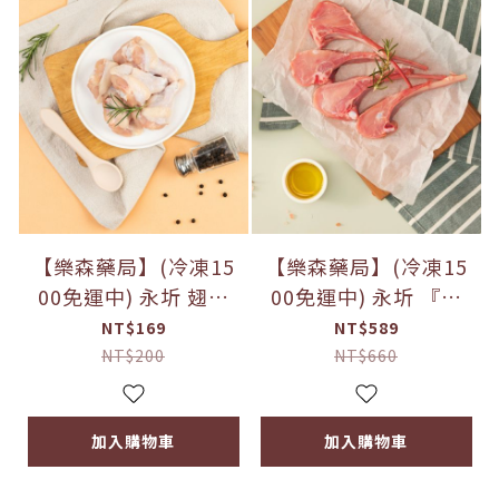
【樂森藥局】(冷凍15
【樂森藥局】(冷凍15
00免運中) 永圻 翅小
00免運中) 永圻 『紐
腿 200g
西蘭』小犢牛嫩肩排 3
NT$169
NT$589
50g
NT$200
NT$660
加入購物車
加入購物車