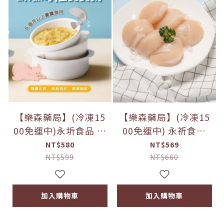
【樂森藥局】(冷凍15
【樂森藥局】(冷凍15
00免運中)永圻食品 鮮
00免運中) 永祈食品
燉海陸寶寶粥(3包入)
日本青森縣生食級大干
NT$580
NT$569
6M+
貝(S)-200g
NT$599
NT$660
加入購物車
加入購物車