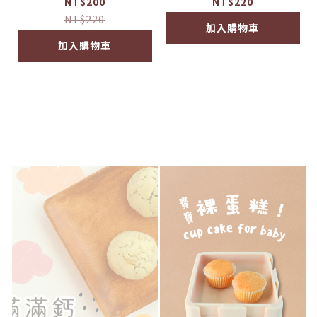
成長漢堡排-香嫩雞肉
寶無加糖麵包(無調味)
NT$200
NT$220
2歲以上 4份 共220G
NT$220
加入購物車
加入購物車