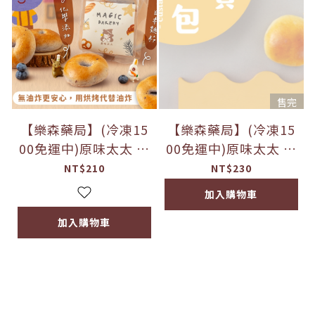
售完
【樂森藥局】(冷凍15
【樂森藥局】(冷凍15
00免運中)原味太太 寶
00免運中)原味太太 寶
寶雲朵甜甜圈-藍莓(微
寶奶皇包 (微調味) 12
NT$210
NT$230
調味)約四顆/包
M+(約4顆/包)
加入購物車
加入購物車