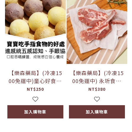
【樂森藥局】(冷凍15
【樂森藥局】(冷凍15
00免運中)童心好食館
00免運中) 永圻食品
球球燕麥鬆餅｜無調味
『紐西蘭』小羔羊肩
NT$250
NT$380
｜10M+
排-140g
加入購物車
加入購物車