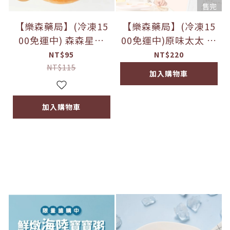
售完
【樂森藥局】(冷凍15
【樂森藥局】(冷凍15
00免運中) 森森星球
00免運中)原味太太 寶
寶寶貝果/1入(建議1歲
寶無糖麵包(無調味)
NT$95
NT$220
以上食用)
NT$115
加入購物車
加入購物車