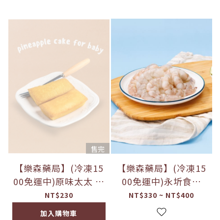
售完
【樂森藥局】(冷凍15
【樂森藥局】(冷凍15
00免運中)原味太太 寶
00免運中)永圻食品
寶鳳梨酥 (微調味) 12
『台灣』現剝蝦仁-20
NT$230
NT$330 ~ NT$400
M+(約6個/包)
0g(須清洗再料理)
加入購物車