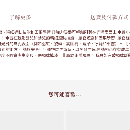
了解更多
送貨及付款方式
戲、精細運動技能和因果學習 ◎強力吸盤可輕鬆附著在光滑表面上 ◆讓小
！ ◆旨在鼓勵嬰兒和幼兒的精細運動技能、感官遊戲和因果學習- 感官
的無孔表面（例如浴缸、瓷磚、高腳椅、鏡子、冰箱和車窗）。 【 材質 】 
陽光直射的地方。 請於安全且平穩空間內遊玩，以免發生危險 請務必在有
程度不同會產生刮痕、磨損或掉漆，此屬於正常現象。 玩具如有破損或斷
您可能喜歡...