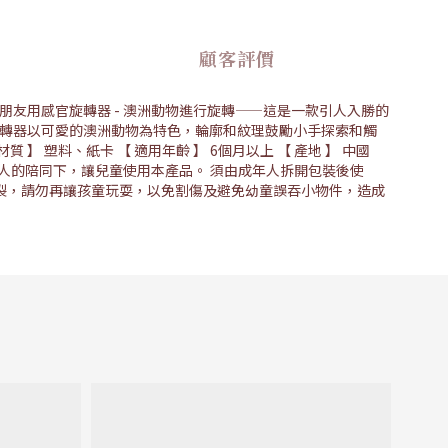
顧客評價
朋友用感官旋轉器 - 澳洲動物進行旋轉——這是一款引人入勝的
旋轉器以可愛的澳洲動物為特色，輪廓和紋理鼓勵小手探索和觸
塑料、紙卡 【 適用年齡 】 6個月以上 【 產地 】 中國
成年人的陪同下，讓兒童使用本產品。 須由成年人拆開包裝後使
裂，請勿再讓孩童玩耍，以免割傷及避免幼童誤吞小物件，造成