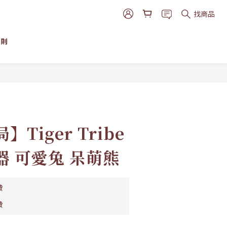
找商品
細則
立即購買
Tiger Tribe
器 可愛兔 呆萌熊
費
費