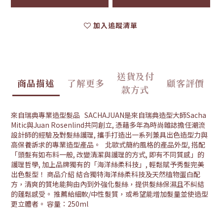
加入追蹤清單
送貨及付
商品描述
了解更多
顧客評價
款方式
來自瑞典專業造型髮品 SACHAJUAN是來自瑞典造型大師Sacha
Mitic與Juan Rosenlind共同創立, 憑藉多年為時尚雜誌擔任潮流
設計師的經驗及對髮絲護理, 攜手打造出一系列兼具出色造型力與
高保養訴求的專業造型產品。 北歐式簡約風格的產品外型, 搭配
「頭髮有如布料一般, 改變清潔與護理的方式, 即有不同質感」的
護理哲學, 加上品牌獨有的「海洋絲柔科技」, 輕鬆賦予秀髮完美
出色髮型！ 商品介紹 結合獨特海洋絲柔科技及天然植物蛋白配
方，清爽的質地能夠由內到外強化髮絲，提供髮絲保濕且不糾結
的蓬鬆感受。 推薦給細軟/中性髮質，或希望能增加髮量並使造型
更立體者。 容量：250ml