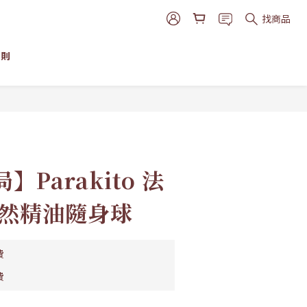
找商品
細則
立即購買
Parakito 法
天然精油隨身球
費
費