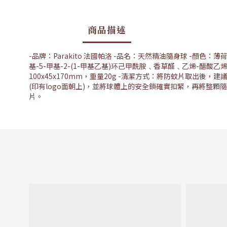
商品描述
-品牌：Parakito 法國帕洛 -品名：天然精油隨身球 -顏
基-5-甲基-2-(1-甲基乙基)环己甲酰胺﹑香草醛﹑乙烯-醋酸乙烯
100x45x170mm，重量20g -清潔方式：將防蚊片取
(印有logo面朝上)，並將球體上的安全鎖確實扣緊，再將整
片。