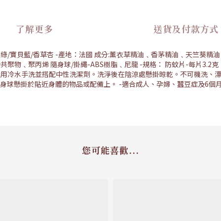
了解更多
送貨及付款方式
色：薄荷綠/寶貝藍/香草杏 -產地：法國 成分:薰衣草精油﹑香茅精油﹑天竺
共聚物﹑聚丙烯 隨身球/掛繩-ABS樹脂﹑尼龍 -規格： 防蚊片-每片3.2克
出後，建議用冷水手洗並搭配中性洗潔劑。洗淨後在陰涼處懸掛晾乾。不可機洗
顆隨身球懸掛於貼近身體的物品或配備上。 -適合成人、孕婦、蠶豆症及6
您可能喜歡...