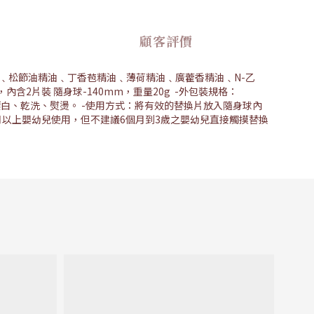
顧客評價
葵精油﹑松節油精油﹑丁香苞精油﹑薄荷精油﹑廣藿香精油﹑N-乙
，內含2片裝 隨身球-140mm，重量20g -外包裝規格：
、漂白、乾洗、熨燙。 -使用方式：將有效的替換片放入隨身球內
個月以上嬰幼兒使用，但不建議6個月到3歲之嬰幼兒直接觸摸替換