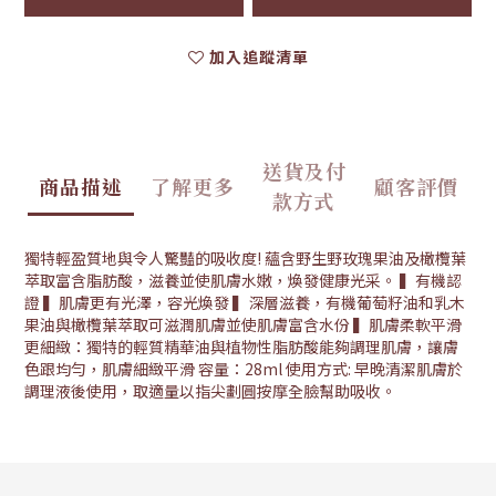
加入追蹤清單
送貨及付
商品描述
了解更多
顧客評價
款方式
獨特輕盈質地與令人驚豔的吸收度! 蘊含野生野玫瑰果油及橄欖葉
萃取富含脂肪酸，滋養並使肌膚水嫩，煥發健康光采。 ▍有機認
證 ▍肌膚更有光澤，容光煥發 ▍深層滋養，有機葡萄籽油和乳木
果油與橄欖葉萃取可滋潤肌膚並使肌膚富含水份 ▍肌膚柔軟平滑
更細緻：獨特的輕質精華油與植物性脂肪酸能夠調理肌膚，讓膚
色跟均勻，肌膚細緻平滑 容量：28ml 使用方式: 早晚清潔肌膚於
調理液後使用，取適量以指尖劃圓按摩全臉幫助吸收。