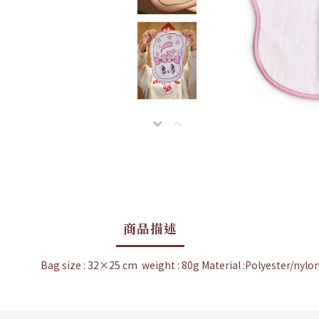
商品描述
Bag size : 32×25 cm weight : 80g Material :Polyester/nylo