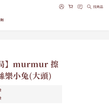
找商品
細則
立即購買
】murmur 擦
絲樂小兔(大頭)
費
費