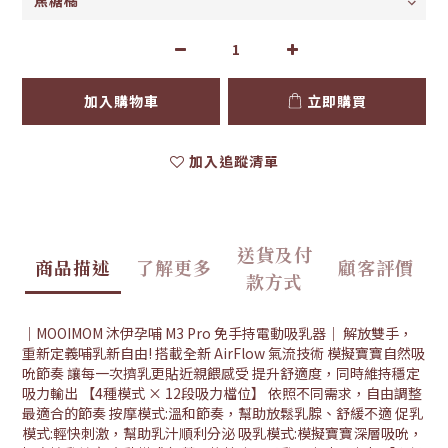
加入購物車
立即購買
加入追蹤清單
送貨及付
商品描述
了解更多
顧客評價
款方式
｜MOOIMOM 沐伊孕哺 M3 Pro 免手持電動吸乳器｜ 解放雙手，
重新定義哺乳新自由! 搭載全新 AirFlow 氣流技術 模擬寶寶自然吸
吮節奏 讓每一次擠乳更貼近親餵感受 提升舒適度，同時維持穩定
吸力輸出 【4種模式 × 12段吸力檔位】 依照不同需求，自由調整
最適合的節奏 按摩模式:溫和節奏，幫助放鬆乳腺、舒緩不適 促乳
模式:輕快刺激，幫助乳汁順利分泌 吸乳模式:模擬寶寶深層吸吮，