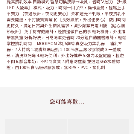
提高擠乳效率 自動模式:智慧切換按摩→吸乳，省時又省力 【升級
LED 大螢幕】 模式、吸力、時間一目了然，操作直覺，輕鬆上手
不費力 【夜燈設計，夜間更安心】 柔和燈光不刺眼，半夜擠乳不
需要開燈，不打擾寶寶睡眠 【長效續航，外出也安心】 使用時間
更持久，滿足日常與外出擠乳需求，減少頻繁充電困擾 【貼心細
節設計】 免手持穿戴設計，邊擠邊做自己的事 輕巧機身，外出攜
帶無負擔 好拆好洗，日常清潔更省時 20分鐘自動關機設計，輕鬆
掌控擠乳時間 ｜MOOIMOM 沐伊孕哺 真空吸力集乳器｜ 哺乳神
器．7大特點 1.親膚無痛吸奶 2.100%食品級矽膠製成 3.一體成
形，清洗無死角 4.輕巧便利，外出好攜帶 5.強力吸盤底座，輕碰
不倒 6.靜音集奶，不吵到寶寶 7.附贈防塵蓋 並通過SGS檢驗認
證，由100%食品級矽膠製成，無BPA、PVC、塑化劑
您可能喜歡...