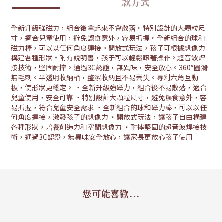
款方式
全新升級強磁力，組合後拿起來不會散落。特別設計的大顆粒尺
寸，適合兒童使用，避免誤食意外，容易抓握。全新組合的球和
磁力棒，可以以任何角度連接。開放式玩法，孩子可根據想像力
構建各種形狀。附有說明書，孩子可以輕鬆跟著操作。超音波焊
接技術，堅固耐摔。通過3C認證，無異味，安全放心。360°圓滑
無毛刺。半透明收納桶，整潔收納且不易丟失。專利六角互動
板，使形狀更穩定。 ・全新升級強磁力，組合後不易散落，適合
兒童使用，安全可靠 ・特別設計大顆粒尺寸，避免誤食意外，容
易抓握，符合兒童安全需求 ・全新組合的球和磁力棒，可以以任
何角度連接，激發孩子的想像力 ・開放式玩法，讓孩子自由構建
各種形狀，培養創造力和空間想像力 ・耐摔堅固的超音波焊接技
術，通過3C認證，無異味安全放心，讓家長更放心孩子使用
您可能喜歡...