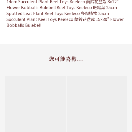
14cm Succulent Plant Keel Toys Keeleco 蘭鈴花盆栽 8x12"
Flower Bobballs Bulebell Keel Toys Keeleco 斑點葉 25cm
Spotted Leat Plant Keel Toys Keeleco 多肉植物 25cm
Succulent Plant Keel Toys Keeleco 蘭鈴花盆栽 15x30" Flower
Bobballs Bulebell
您可能喜歡...