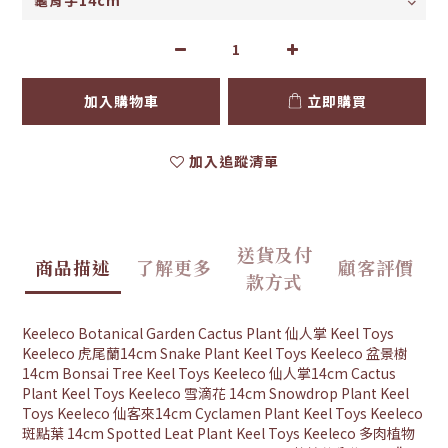
加入購物車
立即購買
加入追蹤清單
送貨及付
商品描述
了解更多
顧客評價
款方式
Keeleco Botanical Garden Cactus Plant 仙人掌 Keel Toys
Keeleco 虎尾蘭14cm Snake Plant Keel Toys Keeleco 盆景樹
14cm Bonsai Tree Keel Toys Keeleco 仙人掌14cm Cactus
Plant Keel Toys Keeleco 雪滴花 14cm Snowdrop Plant Keel
Toys Keeleco 仙客來14cm Cyclamen Plant Keel Toys Keeleco
斑點葉 14cm Spotted Leat Plant Keel Toys Keeleco 多肉植物