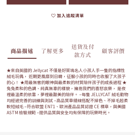
加入追蹤清單
送貨及付
商品描述
了解更多
顧客評價
款方式
★來自英國的 Jellycat 不僅是好萊塢名人小孩人手一隻的指標性
絨毛玩偶， 近期更風靡到日韓，征服小孩的同時也收服了大孩子
的心！ ★用最無害的眼神與最柔軟的材質陪伴孩子的成長過程 ★
兔兔柔和的色調、純真無辜的樣貌，擁抱我們的喜怒哀樂， 是夜
裡最溫柔的依靠，夢裡最甜美的陪伴。 –每隻 JELLYCAT 絨毛動物
均經過完善的訓練與測試 –高品質車縫線搭配不掉色、不掉毛超柔
軟短絨毛 –符合歐盟 EN71、歐洲產品品質認證 CE 標章，與美國
ASTM 檢驗規範 –提供品質與安全均有保障的玩樂時光。