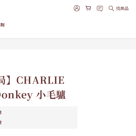
找商品
細則
立即購買
】CHARLIE
Donkey 小毛驢
費
費