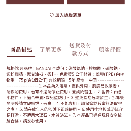
加入追蹤清單
送貨及付
商品描述
了解更多
顧客評價
款方式
規格說明 品牌：BANDAI 全成份：碳酸氫鈉、檸檬酸、硫酸鈉、
澱粉糊精、聚甘油-3、香料、色素黃5 公仔材質：塑膠(TPE) 內容
物重：75g(含1個公仔) 有效期限：5年 產地：中國 ---------------
------------------ 1. 本品為入浴劑，僅供外用，肌膚易敏感者，
請斟酌使用，若有不適請停止使用，並詢問醫生。 2. 警告：內含
小物件，不適合未滿3歲兒童使用。 3. 避免窒息危險發生，拆卸後
塑膠袋請立即銷毀、丟棄。 4. 不能食用，請保管於孩童無法取得
之處。 5. 請在成年人的監護下正確使用。 6. 使用中地板或浴缸容
易打滑，不適用大理石，木質浴缸。 7. 本產品已通過玩具安全檢
驗合格，請安心使用。