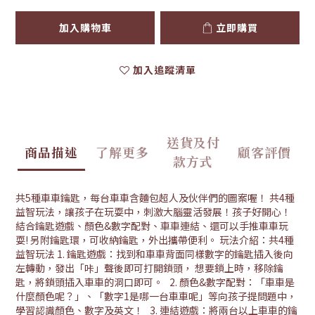
加入購物車
立即購買
加入追蹤清單
送貨及付
商品描述
了解更多
顧客評價
款方式
共5種車車鑰匙，每台車車含麵包超人及伙伴們的圖案喔！ 共4種
益智玩法，讓孩子在玩耍中，刺激大腦靈活發展！孩子好開心！
結合鑰匙遊戲、顏色&數字配對、車車連結、還可以手推車車玩
耍! 另附鑰匙環，可收納鑰匙，外出攜帶便利。 玩法介紹：共4種
益智玩法 1. 鑰匙遊戲：找到和車車背面同樣數字的鑰匙插入後向
左轉動，發出「咔」聲後即可打開鎖頭， 想要鎖上時，移除鑰
匙，將鎖頭插入車車的洞口即可。 2. 顏色&數字配對：「車車是
什麼顏色呢？」、「數字1是哪一台車車呢」等向孩子提問題中，
學習認識顏色、數字及英文！ 3. 連結遊戲：將兩台以上車車的鑰