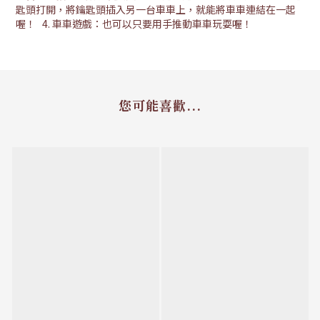
匙頭打開，將鑰匙頭插入另一台車車上，就能將車車連結在一起
喔！ 4. 車車遊戲：也可以只要用手推動車車玩耍喔！
您可能喜歡...