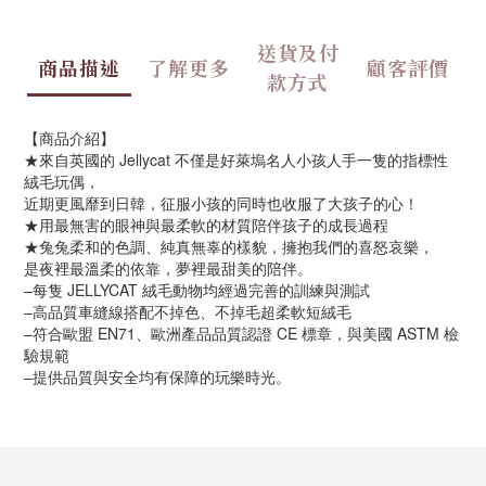
送貨及付
商品描述
了解更多
顧客評價
款方式
【商品介紹】
★來自英國的 Jellycat 不僅是好萊塢名人小孩人手一隻的指標性
絨毛玩偶，
近期更風靡到日韓，征服小孩的同時也收服了大孩子的心！
★用最無害的眼神與最柔軟的材質陪伴孩子的成長過程
★兔兔柔和的色調、純真無辜的樣貌，擁抱我們的喜怒哀樂，
是夜裡最溫柔的依靠，夢裡最甜美的陪伴。
–每隻 JELLYCAT 絨毛動物均經過完善的訓練與測試
–高品質車縫線搭配不掉色、不掉毛超柔軟短絨毛
–符合歐盟 EN71、歐洲產品品質認證 CE 標章，與美國 ASTM 檢
驗規範
–提供品質與安全均有保障的玩樂時光。