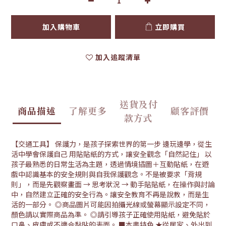
加入購物車
立即購買
加入追蹤清單
送貨及付
商品描述
了解更多
顧客評價
款方式
【交通工具】 保護力，是孩子探索世界的第一步 邊玩邊學，從生
活中學會保護自己 用貼貼紙的方式，讓安全觀念「自然記住」 以
孩子最熟悉的日常生活為主題，透過情境插圖＋互動貼紙，在遊
戲中認識基本的安全規則與自我保護觀念。不是被要求「背規
則」，而是先觀察畫面 → 思考狀況 → 動手貼貼紙，在操作與討論
中，自然建立正確的安全行為。讓安全教育不再是說教，而是生
活的一部分。 ◎商品圖片可能因拍攝光線或螢幕顯示設定不同，
顏色請以實際商品為準。 ◎請引導孩子正確使用貼紙，避免貼於
口鼻、皮膚或不適合黏貼的表面。 ■本書特色 ★從居家、外出到