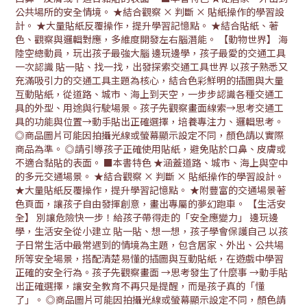
公共場所的安全情境。 ★結合觀察 × 判斷 × 貼紙操作的學習設
計。 ★大量貼紙反覆操作，提升學習記憶點。 ★結合貼紙、著
色、觀察與邏輯對應，多維度開發左右腦潛能。 【動物世界】 海
陸空總動員，玩出孩子最強大腦 邊玩邊學，孩子最愛的交通工具
一次認識 貼一貼、找一找，出發探索交通工具世界 以孩子熟悉又
充滿吸引力的交通工具主題為核心，結合色彩鮮明的插圖與大量
互動貼紙，從道路、城市、海上到天空，一步步認識各種交通工
具的外型、用途與行駛場景。孩子先觀察畫面線索→思考交通工
具的功能與位置→動手貼出正確選擇，培養專注力、邏輯思考。
◎商品圖片可能因拍攝光線或螢幕顯示設定不同，顏色請以實際
商品為準。 ◎請引導孩子正確使用貼紙，避免貼於口鼻、皮膚或
不適合黏貼的表面。 ■本書特色 ★涵蓋道路、城市、海上與空中
的多元交通場景。 ★結合觀察 × 判斷 × 貼紙操作的學習設計。
★大量貼紙反覆操作，提升學習記憶點。 ★附豐富的交通場景著
色頁面，讓孩子自由發揮創意，畫出專屬的夢幻跑車。 【生活安
全】 別讓危險快一步！給孩子帶得走的「安全應變力」 邊玩邊
學，生活安全從小建立 貼一貼、想一想，孩子學會保護自己 以孩
子日常生活中最常遇到的情境為主題，包含居家、外出、公共場
所等安全場景，搭配清楚易懂的插圖與互動貼紙，在遊戲中學習
正確的安全行為。孩子先觀察畫面 →思考發生了什麼事 →動手貼
出正確選擇，讓安全教育不再只是提醒，而是孩子真的「懂
了」。 ◎商品圖片可能因拍攝光線或螢幕顯示設定不同，顏色請