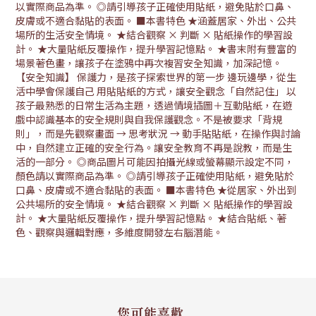
以實際商品為準。 ◎請引導孩子正確使用貼紙，避免貼於口鼻、
皮膚或不適合黏貼的表面。 ■本書特色 ★涵蓋居家、外出、公共
場所的生活安全情境。 ★結合觀察 × 判斷 × 貼紙操作的學習設
計。 ★大量貼紙反覆操作，提升學習記憶點。 ★書末附有豐富的
場景著色畫，讓孩子在塗鴉中再次複習安全知識，加深記憶。
【安全知識】 保護力，是孩子探索世界的第一步 邊玩邊學，從生
活中學會保護自己 用貼貼紙的方式，讓安全觀念「自然記住」 以
孩子最熟悉的日常生活為主題，透過情境插圖＋互動貼紙，在遊
戲中認識基本的安全規則與自我保護觀念。不是被要求「背規
則」，而是先觀察畫面 → 思考狀況 → 動手貼貼紙，在操作與討論
中，自然建立正確的安全行為。讓安全教育不再是說教，而是生
活的一部分。 ◎商品圖片可能因拍攝光線或螢幕顯示設定不同，
顏色請以實際商品為準。 ◎請引導孩子正確使用貼紙，避免貼於
口鼻、皮膚或不適合黏貼的表面。 ■本書特色 ★從居家、外出到
公共場所的安全情境。 ★結合觀察 × 判斷 × 貼紙操作的學習設
計。 ★大量貼紙反覆操作，提升學習記憶點。 ★結合貼紙、著
色、觀察與邏輯對應，多維度開發左右腦潛能。
您可能喜歡...