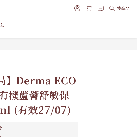
找商品
細則
立即購買
】Derma ECO
 有機蘆薈舒敏保
ml (有效27/07)
費