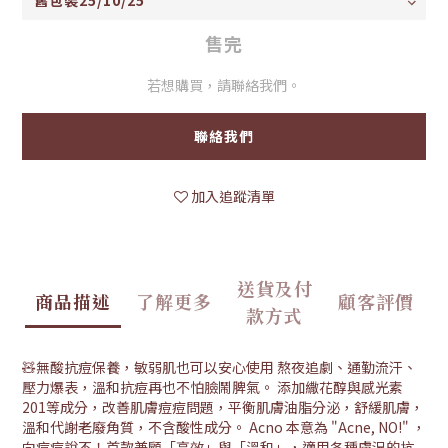
售完
若想購買，請聯絡我們。
聯絡我們
加入追蹤清單
送貨及付
商品描述
了解更多
顧客評價
款方式
🧸無酸抗痘保養，敏弱肌也可以安心使用 熬夜追劇、通勤流汗、
壓力爆表，溫和抗痘再也不怕臉鬧脾氣。 添加繖花醇與感光素
201等成分，改善肌膚痘痘問題，平衡肌膚油脂分泌，舒緩肌膚，
溫和代謝老廢角質，不含酸性成分。 Acno 本意為 "Acne, NO!" ，
向痘痘說不！首款兼顧「高效」與「溫和」，適用各種膚況的抗