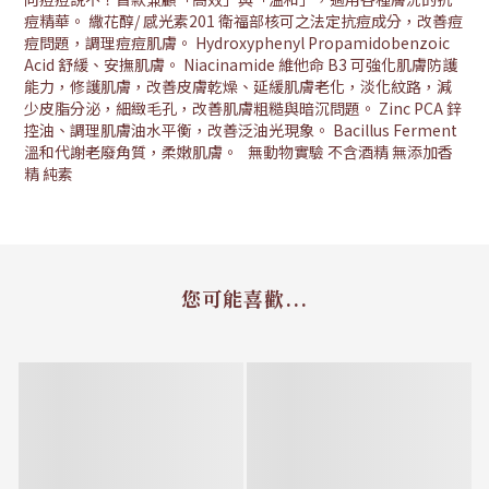
痘精華。 繖花醇/ 感光素201 衛福部核可之法定抗痘成分，改善痘
痘問題，調理痘痘肌膚。 Hydroxyphenyl Propamidobenzoic
Acid 舒緩、安撫肌膚。 Niacinamide 維他命 B3 可強化肌膚防護
能力，修護肌膚，改善皮膚乾燥、延緩肌膚老化，淡化紋路，減
少皮脂分泌，細緻毛孔，改善肌膚粗糙與暗沉問題。 Zinc PCA 鋅
控油、調理肌膚油水平衡，改善泛油光現象。 Bacillus Ferment
溫和代謝老廢角質，柔嫩肌膚。 無動物實驗 不含酒精 無添加香
精 純素
您可能喜歡...