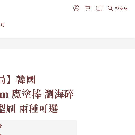
找商品
細則
立即購買
局】韓國
om 魔塗棒 瀏海碎
型刷 兩種可選
費