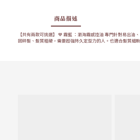
商品描述
【共有兩款可挑選】 💙 霧藍 ：瀏海霧感控油 專門針對易出
固碎髮、髮質粗硬，需要超強持久定型力的人。也適合髮質細軟