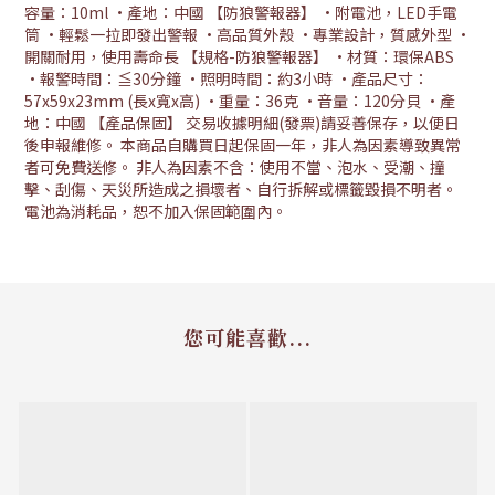
容量：10ml •產地：中國 【防狼警報器】 •附電池，LED手電
筒 •輕鬆一拉即發出警報 •高品質外殼 •專業設計，質感外型 •
開關耐用，使用壽命長 【規格-防狼警報器】 •材質：環保ABS
•報警時間：≦30分鐘 •照明時間：約3小時 •產品尺寸：
57x59x23mm (長x寬x高) •重量：36克 •音量：120分貝 •產
地：中國 【產品保固】 交易收據明細(發票)請妥善保存，以便日
後申報維修。 本商品自購買日起保固一年，非人為因素導致異常
者可免費送修。 非人為因素不含：使用不當、泡水、受潮、撞
擊、刮傷、天災所造成之損壞者、自行拆解或標籤毀損不明者。
電池為消耗品，恕不加入保固範圍內。
您可能喜歡...