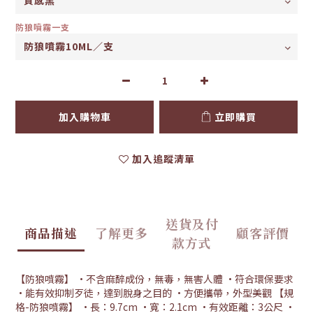
防狼噴霧一支
加入購物車
立即購買
加入追蹤清單
送貨及付
商品描述
了解更多
顧客評價
款方式
【防狼噴霧】 •不含麻醉成份，無毒，無害人體 •符合環保要求
•能有效抑制歹徒，達到脫身之目的 •方便攜帶，外型美觀 【規
格-防狼噴霧】 •長：9.7cm •寬：2.1cm •有效距離：3公尺 •