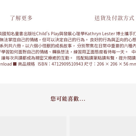
了解更多
送貨及付款方式
出版社Child's Play與發展心理學Kathryn Lester 博士攜手
子無法掌控自己的情緒，但可以決定自己的行為。 良好的行為與正向的心
系列共六冊，以六個小怪獸的成長故事， 分別聚焦在日常中重要的六種內
子學習如何面對自己的情緒、轉換想法，練習用正面態度看待每一天。 中
，讓每次共讀都成為親密又療癒的互動。 搭配點讀筆點讀有聲，提升閱讀
ownload ■ 商品規格 ISBN：4712909510943 尺寸：206 × 206 × 5
您可能喜歡...