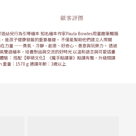
顧客評價
打造幼兒行為引導繪本 知名繪本作家Paula Bowles用童趣筆觸描
態，是孩子健康發展的重要基礎， 不僅能幫助他們建立人際關
在力量 ──勇氣、冷靜、創意、好奇心、善意與玩樂力。 透過
英雙語繪本，培養對話與交流的好時光 以溫和語言與可愛插畫
體驗： 搭配【華碩文化】《魔手點讀筆》點讀有聲，升級閱讀
6 mm 重量：1570 g 適讀年齡：3歲以上