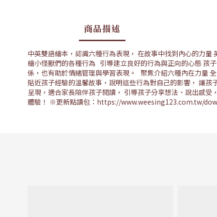
商品描述
中英雙語繪本，認識六種行為表現， 在故事中找到內心的力量 英國知名童書
繪小怪獸們的各種行為 引導建立良好的行為與正向的心態 孩
係，也有助於情緒管理與學習表現。 聚焦介紹六種內在力量 全
貼近孩子經驗的溫馨故事，說明這些行為對自己的影響， 讓孩
呈現，適合家長陪伴孩子閱讀， 引導孩子分享想法、說出感受
體驗！ ※更新點讀包：https://www.weesing123.com.tw/d