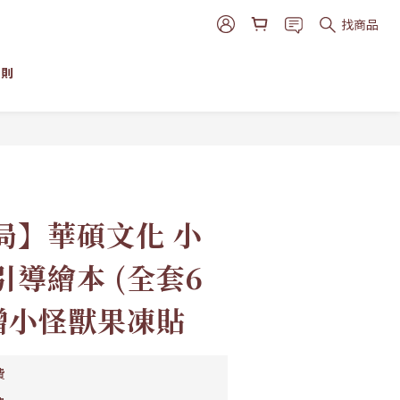
找商品
細則
局】華碩文化 小
導繪本 (全套6
附贈小怪獸果凍貼
費