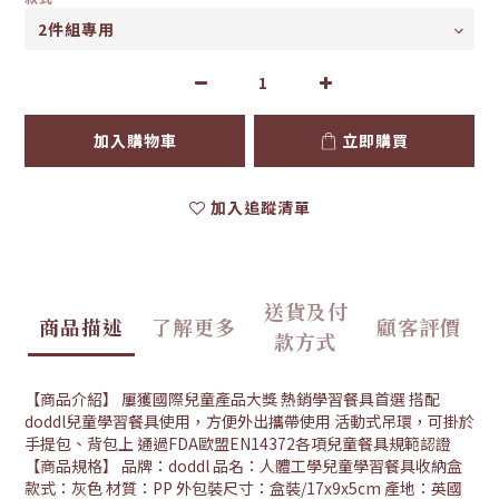
加入購物車
立即購買
加入追蹤清單
送貨及付
商品描述
了解更多
顧客評價
款方式
【商品介紹】 屢獲國際兒童產品大獎 熱銷學習餐具首選 搭配
doddl兒童學習餐具使用，方便外出攜帶使用 活動式吊環，可掛於
手提包、背包上 通過FDA歐盟EN14372各項兒童餐具規範認證
【商品規格】 品牌：doddl 品名：人體工學兒童學習餐具收納盒
款式：灰色 材質：PP 外包裝尺寸：盒裝/17x9x5cm 產地：英國