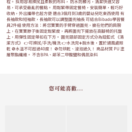
程。 採用容易擦拭且柔軟的布料， 防水防髒污，清潔快速又容
易，可承受最亂的餐點。 用鬆緊帶固定餐椅，安裝簡單，輕巧好
收納，外出攜帶也超方便 適合3個月到3歲的嬰幼兒吃東西使用 有
長袖款和短袖款，長袖款可以調整圍兜袖長 可結合Bibado學習餐
具2件組 使用方法：將您寶寶的手臂穿過圍兜，披在他們的肩膀
上，在寶寶脖子後固定鬆緊度，再將圍兜下擺放在高腳椅的托盤
上，用彈性固定帶扣在下方。 圍兜頸部固定方式分為鈕釦式 《清
潔方式》 👉可擦拭/手洗/機洗 👉水洗完➕脫水後，置於通風處晾
乾 🚫水溫不可超過40度！ 🚫勿烘乾、浸泡過久！ 商品材質 PU 塗
層聚酯纖維。 不含BPA、鄰苯二甲酸鹽和偶氮染料
您可能喜歡...